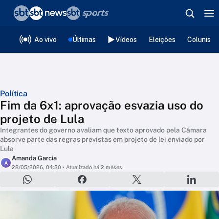
❮
voltar
Editorias
Ao vivo
Últimas
Vídeos
Eleições
Colunista
Política
Fim da 6x1: aprovação esvazia uso do
projeto de Lula
Integrantes do governo avaliam que texto aprovado pela Câmara
absorve parte das regras previstas em projeto de lei enviado por
Lula
Amanda Garcia
A
28/05/2026, 04:30
• Atualizado há 2 mêses