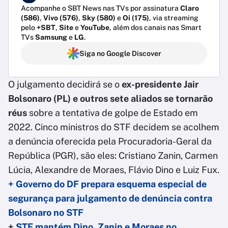
Acompanhe o SBT News nas TVs por assinatura
Claro
(586)
,
Vivo (576)
,
Sky (580)
e
Oi (175)
, via streaming
pelo
+SBT
,
Site
e
YouTube
, além dos canais nas Smart
TVs
Samsung
e
LG
.
Siga no Google Discover
O julgamento decidirá se o
ex-presidente Jair
Bolsonaro (PL) e outros sete aliados se tornarão
réus
sobre a tentativa de golpe de Estado em
2022. Cinco ministros do STF decidem se acolhem
a denúncia oferecida pela Procuradoria-Geral da
República (PGR), são eles: Cristiano Zanin, Carmen
Lúcia, Alexandre de Moraes, Flávio Dino e Luiz Fux.
+ Governo do DF prepara esquema especial de
segurança para julgamento de denúncia contra
Bolsonaro no STF
+
STF mantém Dino, Zanin e Moraes no