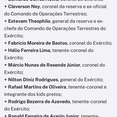
+ Cleverson Ney
, coronel da reserva e ex-oficial
do Comando de Operações Terrestres;
+ Estevam Theophilo
, general da reserva e ex-
chefe do Comando de Operações Terrestres do
Exército;
+ Fabrício Moreira de Bastos
, coronel do Exército;
+ Hélio Ferreira Lima
, tenente-coronel do
Exército;
+ Márcio Nunes de Resende Júnior
, coronel do
Exército;
+ Nilton Diniz Rodrigues
, general do Exército;
+ Rafael Martins de Oliveira
, tenente-coronel e
integrante dos kids pretos;
+ Rodrigo Bezerra de Azevedo
, tenente-coronel
do Exército;
+ Ronald Ferreira de Araújo Junior
, tenente-