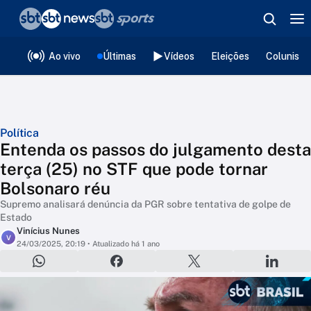
❮
voltar
Editorias
Ao vivo
Últimas
Vídeos
Eleições
Colunista
Política
Entenda os passos do julgamento desta
terça (25) no STF que pode tornar
Bolsonaro réu
Supremo analisará denúncia da PGR sobre tentativa de golpe de
Estado
Vinícius Nunes
V
24/03/2025, 20:19
• Atualizado há 1 ano