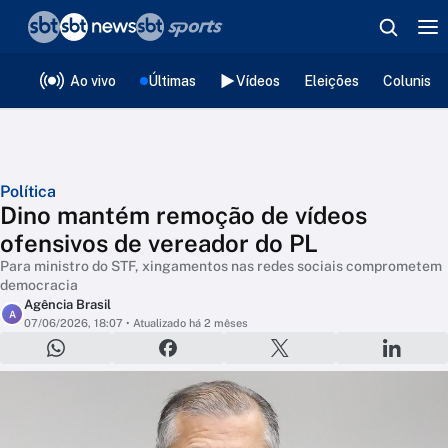
❮
voltar
Editorias
Ao vivo
Últimas
Vídeos
Eleições
Colunista
Política
Dino mantém remoção de vídeos
ofensivos de vereador do PL
Para ministro do STF, xingamentos nas redes sociais comprometem
democracia
Agência Brasil
A
07/06/2026, 18:07
• Atualizado há 2 mêses