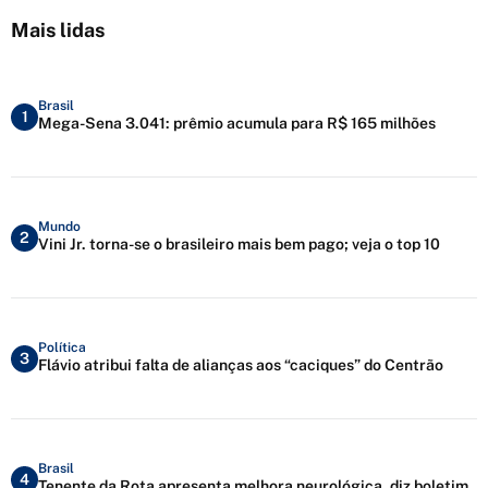
Mais lidas
Brasil
1
Mega-Sena 3.041: prêmio acumula para R$ 165 milhões
Mundo
2
Vini Jr. torna-se o brasileiro mais bem pago; veja o top 10
Política
3
Flávio atribui falta de alianças aos “caciques” do Centrão
Brasil
4
Tenente da Rota apresenta melhora neurológica, diz boletim