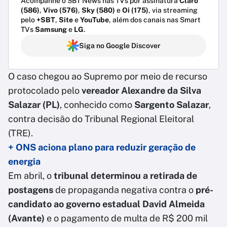
Acompanhe o SBT News nas TVs por assinatura
Claro
(586)
,
Vivo (576)
,
Sky (580)
e
Oi (175)
, via streaming
pelo
+SBT
,
Site
e
YouTube
, além dos canais nas Smart
TVs
Samsung
e
LG
.
Siga no Google Discover
O caso chegou ao Supremo por meio de recurso
protocolado pelo
vereador Alexandre da Silva
Salazar (PL)
, conhecido como
Sargento Salazar
,
contra decisão do Tribunal Regional Eleitoral
(TRE).
+ ONS aciona plano para reduzir geração de
energia
Em abril, o
tribunal determinou a retirada de
postagens
de propaganda negativa contra o
pré-
candidato ao governo estadual David Almeida
(Avante)
e o pagamento de multa de R$ 200 mil