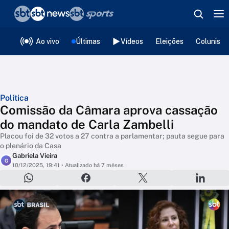
❮
voltar
Editorias
Ao vivo
Últimas
Vídeos
Eleições
Colunista
Política
Comissão da Câmara aprova cassação
do mandato de Carla Zambelli
Placou foi de 32 votos a 27 contra a parlamentar; pauta segue para
o plenário da Casa
Gabriela Vieira
G
10/12/2025, 19:41
• Atualizado há 7 mêses