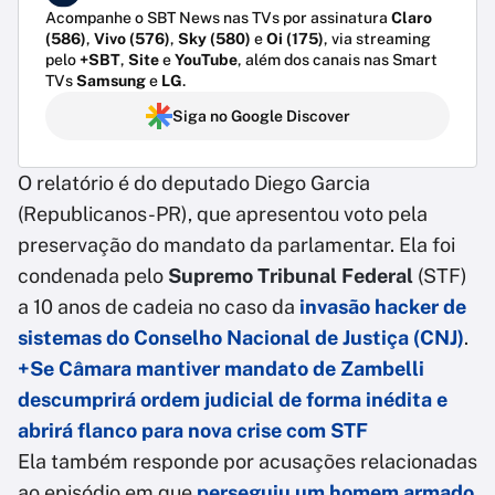
Acompanhe o SBT News nas TVs por assinatura
Claro
(586)
,
Vivo (576)
,
Sky (580)
e
Oi (175)
, via streaming
pelo
+SBT
,
Site
e
YouTube
, além dos canais nas Smart
TVs
Samsung
e
LG
.
Siga no Google Discover
O relatório é do deputado Diego Garcia
(Republicanos-PR), que apresentou voto pela
preservação do mandato da parlamentar. Ela foi
condenada pelo
Supremo Tribunal Federal
(STF)
a 10 anos de cadeia no caso da
invasão hacker de
sistemas do Conselho Nacional de Justiça (CNJ)
.
+Se Câmara mantiver mandato de Zambelli
descumprirá ordem judicial de forma inédita e
abrirá flanco para nova crise com STF
Ela também responde por acusações relacionadas
ao episódio em que
perseguiu um homem armado