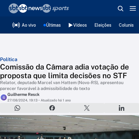
❮
voltar
Editorias
Ao vivo
Últimas
Vídeos
Eleições
Colunista
Política
Comissão da Câmara adia votação de
proposta que limita decisões no STF
Relator, deputado Marcel van Hattem (Novo-RS), apresentou
parecer favorável à admissibilidade do texto
Guilherme Resck
G
27/08/2024, 19:13
• Atualizado há 1 ano