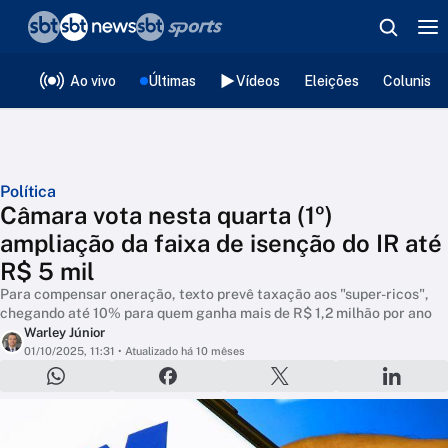
❮
voltar
Editorias
Ao vivo
Últimas
Vídeos
Eleições
Colunista
Política
Câmara vota nesta quarta (1º)
ampliação da faixa de isenção do IR até
R$ 5 mil
Para compensar oneração, texto prevê taxação aos "super-ricos",
chegando até 10% para quem ganha mais de R$ 1,2 milhão por ano
Warley Júnior
01/10/2025, 11:31
• Atualizado há 10 mêses