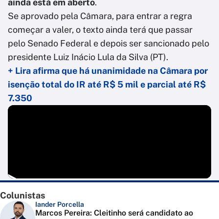
ainda está em aberto
.
Se aprovado pela Câmara, para entrar a regra
começar a valer, o texto ainda terá que passar
pelo Senado Federal e depois ser sancionado pelo
presidente Luiz Inácio Lula da Silva (PT).
+ Lira afirma que há unanimidade na Câmara por
isenção total do IR até R$ 5 mil e parcial até R$
7.350
Colunistas
Iander Porcella
Marcos Pereira: Cleitinho será candidato ao