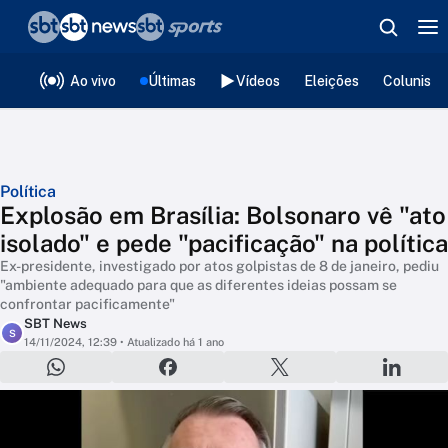
❮
voltar
Editorias
Ao vivo
Últimas
Vídeos
Eleições
Colunista
Política
Explosão em Brasília: Bolsonaro vê "ato
isolado" e pede "pacificação" na política
Ex-presidente, investigado por atos golpistas de 8 de janeiro, pediu
"ambiente adequado para que as diferentes ideias possam se
confrontar pacificamente"
SBT News
S
14/11/2024, 12:39
• Atualizado há 1 ano