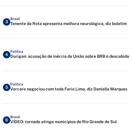
Brasil
3
Tenente da Rota apresenta melhora neurológica, diz boletim
Política
4
Durigan: acusação de inércia da União sobre BRB é descabida
Política
5
Vorcaro negociou com toda Faria Lima, diz Daniella Marques
Brasil
6
VÍDEO: tornado atinge municípios do Rio Grande do Sul