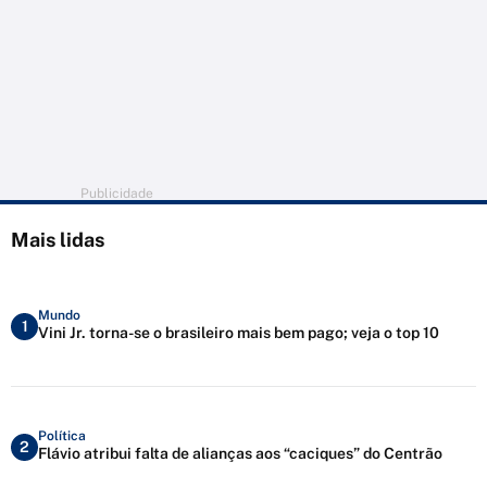
Publicidade
Mais lidas
Mundo
1
Vini Jr. torna-se o brasileiro mais bem pago; veja o top 10
Política
2
Flávio atribui falta de alianças aos “caciques” do Centrão