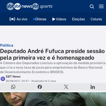
❮
voltar
Editorias
Ao vivo
Últimas
Vídeos
Eleições
Colunista
Política
Deputado André Fufuca preside sessão
pela primeira vez e é homenageado
A Câmara dos Deputados concluiu a aprovação da medida provisória
que cria a nova taxa de juros para empréstimos do Banco Nacional
de Desenvolvimento Econômico (BNDES).
SBT News
S
30/08/2017, 20:47
• Atualizado há 2 anos