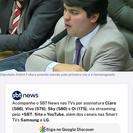
Deputado André Fufuca preside sessão pela primeira vez e é homenageado
Acompanhe o SBT News nas TVs por assinatura
Claro
(586)
,
Vivo (576)
,
Sky (580)
e
Oi (175)
, via streaming
pelo
+SBT
,
Site
e
YouTube
, além dos canais nas Smart
TVs
Samsung
e
LG
.
Siga no Google Discover