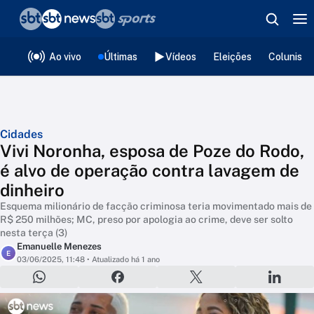
❮
voltar
Editorias
Ao vivo
Últimas
Vídeos
Eleições
Colunista
Cidades
Vivi Noronha, esposa de Poze do Rodo,
é alvo de operação contra lavagem de
dinheiro
Esquema milionário de facção criminosa teria movimentado mais de
R$ 250 milhões; MC, preso por apologia ao crime, deve ser solto
nesta terça (3)
Emanuelle Menezes
E
03/06/2025, 11:48
• Atualizado há 1 ano