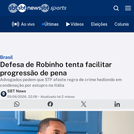
❮
voltar
Editorias
Ao vivo
Últimas
Vídeos
Eleições
Colunista
Brasil
Defesa de Robinho tenta facilitar
progressão de pena
Advogados pedem que STF afaste regra de crime hediondo em
condenação por estupro na Itália
SBT News
05/06/2026, 22:06
• Atualizado há 2 mêses