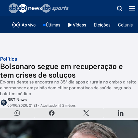
❮
voltar
Editorias
Ao vivo
Últimas
Vídeos
Eleições
Colunista
Política
Bolsonaro segue em recuperação e
tem crises de soluços
Ex-presidente se encontra no 35º dia após cirurgia no ombro direito
e permanece em prisão domiciliar por motivos de saúde, segundo
boletim médico
SBT News
05/06/2026, 21:21
• Atualizado há 2 mêses