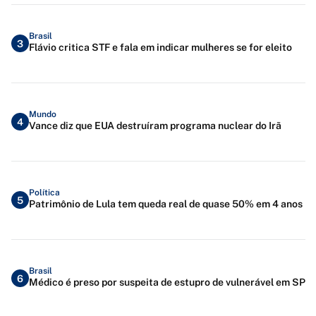
Brasil
3
Flávio critica STF e fala em indicar mulheres se for eleito
Mundo
4
Vance diz que EUA destruíram programa nuclear do Irã
Política
5
Patrimônio de Lula tem queda real de quase 50% em 4 anos
Brasil
6
Médico é preso por suspeita de estupro de vulnerável em SP