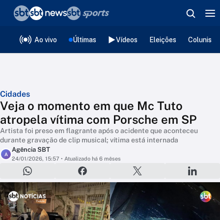
❮
voltar
Editorias
Ao vivo
Últimas
Vídeos
Eleições
Colunista
Cidades
Veja o momento em que Mc Tuto
atropela vítima com Porsche em SP
Artista foi preso em flagrante após o acidente que aconteceu
durante gravação de clip musical; vítima está internada
Agência SBT
A
24/01/2026, 15:57
• Atualizado há 6 mêses