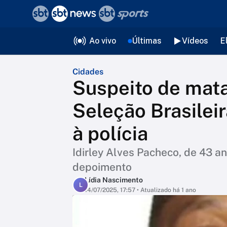
❮
voltar
Editorias
Ao vivo
Últimas
Vídeos
E
Cidades
Suspeito de mata
Seleção Brasileir
à polícia
Idirley Alves Pacheco, de 43 a
depoimento
Lídia Nascimento
L
14/07/2025, 17:57
• Atualizado há 1 ano