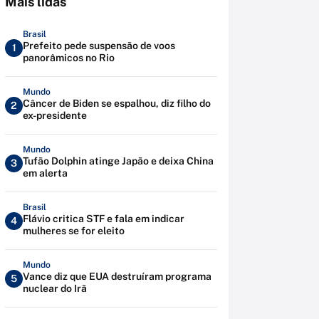
Mais lidas
Brasil
Prefeito pede suspensão de voos
1
panorâmicos no Rio
Mundo
Câncer de Biden se espalhou, diz filho do
2
ex-presidente
Mundo
Tufão Dolphin atinge Japão e deixa China
3
em alerta
Brasil
Flávio critica STF e fala em indicar
4
mulheres se for eleito
Mundo
Vance diz que EUA destruíram programa
5
nuclear do Irã