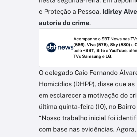
nesta segunda-feira. Em depoim
e Proteção a Pessoa,
Idirley Alv
autoria do crime
.
Acompanhe o SBT News nas TVs
(586)
,
Vivo (576)
,
Sky (580)
e
O
pelo
+SBT
,
Site
e
YouTube
, alé
TVs
Samsung
e
LG
.
O delegado Caio Fernando Álvare
Homicídios (DHPP), disse que as
em esclarecer a motivação do cri
última quinta-feira (10), no Bair
“Nosso trabalho inicial foi identi
com base nas evidências. Agora,