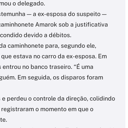
irmou o delegado.
estemunha — a ex-esposa do suspeito —
 caminhonete Amarok sob a justificativa
scondido devido a débitos.
u da caminhonete para, segundo ele,
, que estava no carro da ex-esposa. Em
s entrou no banco traseiro. “É uma
lguém. Em seguida, os disparos foram
s e perdeu o controle da direção, colidindo
a registraram o momento em que o
te.