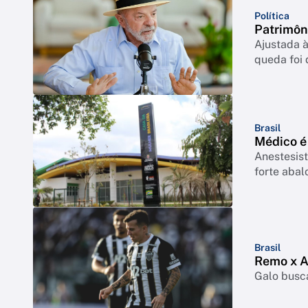
Política
Patrimôn
Ajustada à
queda foi
Brasil
Médico é
Anestesist
forte abal
Brasil
Remo x At
Galo busca