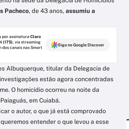
ento na sede da Delegacia de Homicídios
es Pacheco
, de 43 anos,
assumiu a
 por assinatura
Claro
i (175)
, via streaming
Siga no Google Discover
m dos canais nas Smart
s Albuquerque, titular da Delegacia de
 investigações estão agora concentradas
me. O homicídio ocorreu na noite da
ro Paiaguás, em Cuiabá.
ficar o autor, o que já está comprovado
 queremos entender o que levou a esse