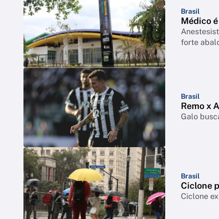
Brasil
Médico é
Anestesist
forte abal
Brasil
Remo x At
Galo busca
Brasil
Ciclone p
Ciclone ex