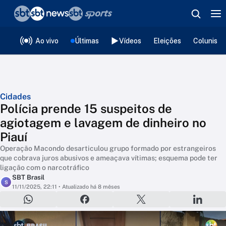
❮
voltar
Editorias
Ao vivo
Últimas
Vídeos
Eleições
Colunista
Cidades
Polícia prende 15 suspeitos de
agiotagem e lavagem de dinheiro no
Piauí
Operação Macondo desarticulou grupo formado por estrangeiros
que cobrava juros abusivos e ameaçava vítimas; esquema pode ter
ligação com o narcotráfico
SBT Brasil
S
11/11/2025, 22:11
• Atualizado há 8 mêses