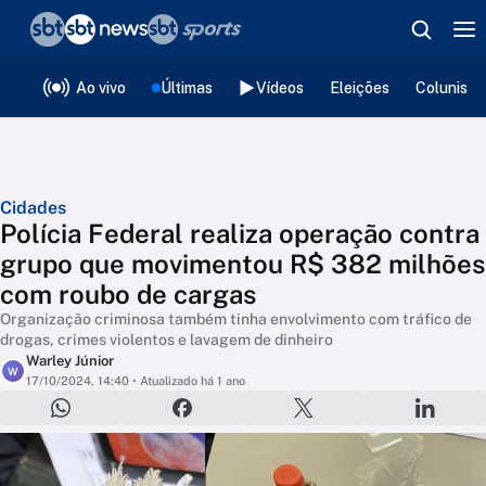
❮
voltar
Editorias
Ao vivo
Últimas
Vídeos
Eleições
Colunista
Cidades
Polícia Federal realiza operação contra
grupo que movimentou R$ 382 milhões
com roubo de cargas
Organização criminosa também tinha envolvimento com tráfico de
drogas, crimes violentos e lavagem de dinheiro
Warley Júnior
W
17/10/2024, 14:40
• Atualizado há 1 ano