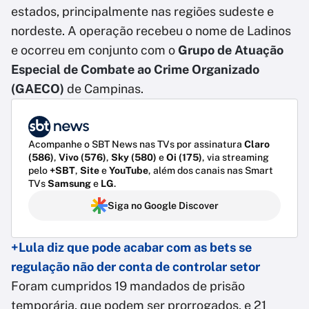
estados, principalmente nas regiões sudeste e
nordeste. A operação recebeu o nome de Ladinos
e ocorreu em conjunto com o
Grupo de Atuação
Especial de Combate ao Crime Organizado
(GAECO)
de Campinas.
Acompanhe o SBT News nas TVs por assinatura
Claro
(586)
,
Vivo (576)
,
Sky (580)
e
Oi (175)
, via streaming
pelo
+SBT
,
Site
e
YouTube
, além dos canais nas Smart
TVs
Samsung
e
LG
.
Siga no Google Discover
+Lula diz que pode acabar com as bets se
regulação não der conta de controlar setor
Foram cumpridos 19 mandados de prisão
temporária, que podem ser prorrogados, e 21