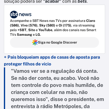
solução poderá ser
"acabar"
com as
bets
.
Acompanhe o SBT News nas TVs por assinatura
Claro
(586)
,
Vivo (576)
,
Sky (580)
e
Oi (175)
, via streaming
pelo
+SBT
,
Site
e
YouTube
, além dos canais nas Smart
TVs
Samsung
e
LG
.
Siga no Google Discover
+ Pais bloqueiam apps de casas de aposta para
proteger filhos de vício
"Vamos ver se a regulação dá conta.
Se não der conta, eu acabo. Você não
tem controle do povo mais humilde, de
criança com celular na mão, não
queremos isso", disse o presidente, em
entrevista à rádio Metrópoles, da