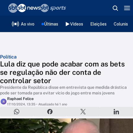
❮
voltar
Editorias
Ao vivo
Últimas
Vídeos
Eleições
Colunista
Política
Lula diz que pode acabar com as bets
se regulação não der conta de
controlar setor
Presidente da República disse em entrevista que medida drástica
pode ser tomada para evitar vício do jogo entre mais jovens
Raphael Felice
R
17/10/2024, 13:35
• Atualizado há 1 ano