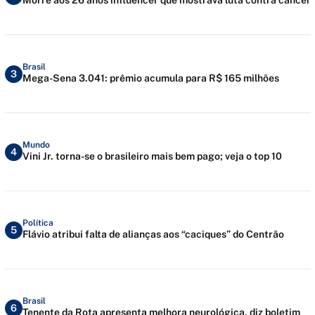
Brasil
3
Mega-Sena 3.041: prêmio acumula para R$ 165 milhões
Mundo
4
Vini Jr. torna-se o brasileiro mais bem pago; veja o top 10
Política
5
Flávio atribui falta de alianças aos “caciques” do Centrão
Brasil
6
Tenente da Rota apresenta melhora neurológica, diz boletim