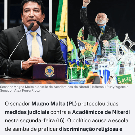
Senador Magno Malta e desfile da Acadêmicos do Niterói | Jeffersou Rudy/Agência
Senado | Alex Ferro/Riotur
O senador
Magno Malta (PL)
protocolou duas
medidas judiciais
contra a
Acadêmicos de Niterói
nesta segunda-feira (16). O político acusa a escola
de samba de praticar
discriminação religiosa e