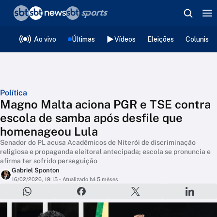
❮
voltar
Editorias
Ao vivo
Últimas
Vídeos
Eleições
Colunista
Política
Magno Malta aciona PGR e TSE contra
escola de samba após desfile que
homenageou Lula
Senador do PL acusa Acadêmicos de Niterói de discriminação
religiosa e propaganda eleitoral antecipada; escola se pronuncia e
afirma ter sofrido perseguição
Gabriel Sponton
16/02/2026, 19:15
• Atualizado há 5 mêses