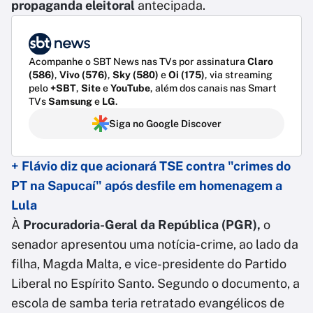
propaganda eleitoral
antecipada.
Acompanhe o SBT News nas TVs por assinatura
Claro
(586)
,
Vivo (576)
,
Sky (580)
e
Oi (175)
, via streaming
pelo
+SBT
,
Site
e
YouTube
, além dos canais nas Smart
TVs
Samsung
e
LG
.
Siga no Google Discover
+ Flávio diz que acionará TSE contra "crimes do
PT na Sapucaí" após desfile em homenagem a
Lula
À
Procuradoria-Geral da República (PGR),
o
senador apresentou uma notícia-crime, ao lado da
filha, Magda Malta, e vice-presidente do Partido
Liberal no Espírito Santo. Segundo o documento, a
escola de samba teria retratado evangélicos de