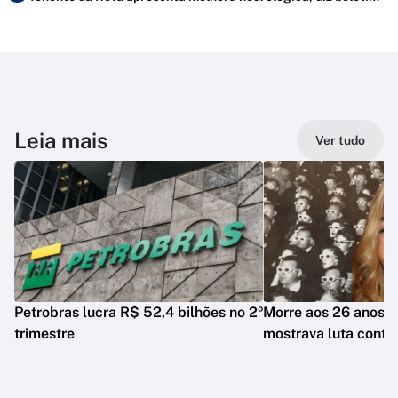
Leia mais
Ver tudo
Petrobras lucra R$ 52,4 bilhões no 2º
Morre aos 26 anos i
trimestre
mostrava luta contr