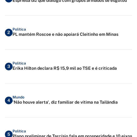
Espriella diz que diálogo com grupos armados se esgotou
Política
2
PL mantém Roscoe e não apoiará Cleitinho em Minas
Política
3
Erika Hilton declara R$ 15,9 mil ao TSE e é criticada
Mundo
4
'Não houve alerta', diz familiar de vítima na Tailândia
Política
5
Plano preliminar de Tarcísio fala em prosperidade e 10 eixos