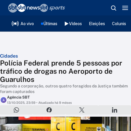
❮
voltar
Editorias
Ao vivo
Últimas
Vídeos
Eleições
Colunista
Cidades
Polícia Federal prende 5 pessoas por
tráfico de drogas no Aeroporto de
Guarulhos
Segundo a corporação, outros quatro foragidos da Justiça também
foram capturados
Agência SBT
A
13/10/2025, 23:59
• Atualizado há 9 mêses