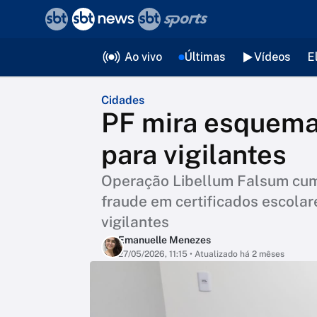
❮
voltar
Editorias
Ao vivo
Últimas
Vídeos
E
Cidades
PF mira esquema
para vigilantes
Operação Libellum Falsum cum
fraude em certificados escola
vigilantes
Emanuelle Menezes
27/05/2026, 11:15
• Atualizado há 2 mêses