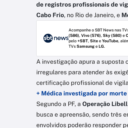
de registros profissionais de vi
Cabo Frio
, no Rio de Janeiro, e
Mo
Acompanhe o SBT News nas TVs
(586)
,
Vivo (576)
,
Sky (580)
e
O
pelo
+SBT
,
Site
e
YouTube
, alé
TVs
Samsung
e
LG
.
A investigação apura a suposta 
irregulares para atender às exig
certificação profissional de vigil
+ Médica investigada por morte 
Segundo a PF, a
Operação Libel
busca e apreensão, sendo três e
envolvidos poderão responder pe