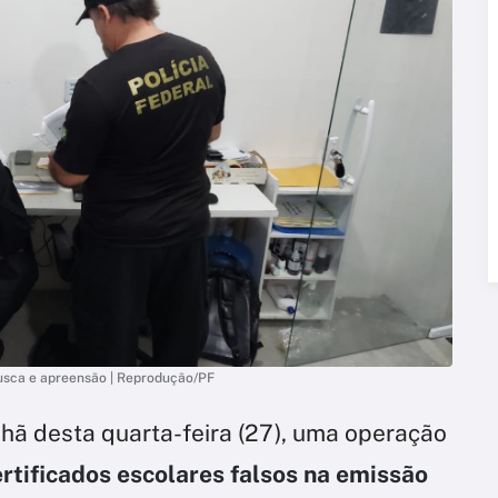
usca e apreensão | Reprodução/PF
nhã desta quarta-feira (27), uma operação
rtificados escolares falsos na emissão