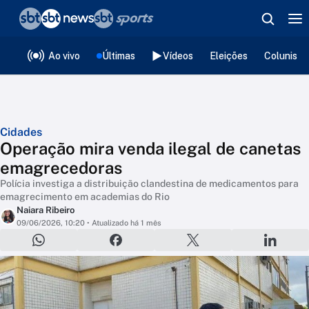
❮
voltar
Editorias
Ao vivo
Últimas
Vídeos
Eleições
Colunista
Cidades
Operação mira venda ilegal de canetas
emagrecedoras
Polícia investiga a distribuição clandestina de medicamentos para
emagrecimento em academias do Rio
Naiara Ribeiro
09/06/2026, 10:20
• Atualizado há 1 mês