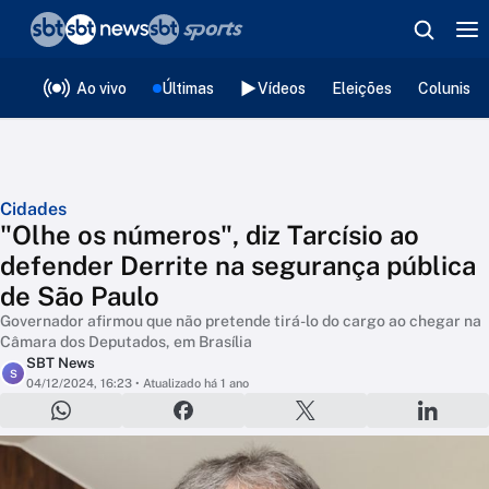
❮
voltar
Editorias
Ao vivo
Últimas
Vídeos
Eleições
Colunista
Cidades
"Olhe os números", diz Tarcísio ao
defender Derrite na segurança pública
de São Paulo
Governador afirmou que não pretende tirá-lo do cargo ao chegar na
Câmara dos Deputados, em Brasília
SBT News
S
04/12/2024, 16:23
• Atualizado há 1 ano