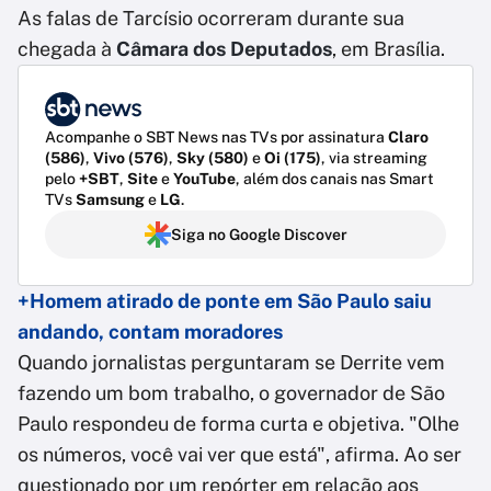
As falas de Tarcísio ocorreram durante sua
chegada à
Câmara dos Deputados
, em Brasília.
Acompanhe o SBT News nas TVs por assinatura
Claro
(586)
,
Vivo (576)
,
Sky (580)
e
Oi (175)
, via streaming
pelo
+SBT
,
Site
e
YouTube
, além dos canais nas Smart
TVs
Samsung
e
LG
.
Siga no Google Discover
+Homem atirado de ponte em São Paulo saiu
andando, contam moradores
Quando jornalistas perguntaram se Derrite vem
fazendo um bom trabalho, o governador de São
Paulo respondeu de forma curta e objetiva. "Olhe
os números, você vai ver que está", afirma. Ao ser
questionado por um repórter em relação aos