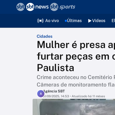
❮
voltar
Editorias
Ao vivo
Últimas
Vídeos
E
Cidades
Mulher é presa a
furtar peças em 
Paulista
Crime aconteceu no Cemitério 
Câmeras de monitoramento fla
Agência SBT
A
01/09/2025, 14:53
• Atualizado há 11 mêses