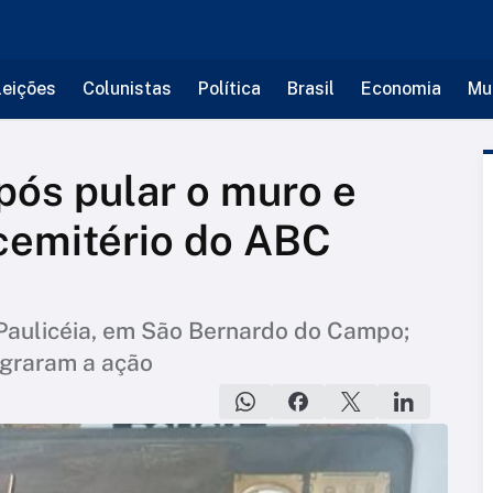
leições
Colunistas
Política
Brasil
Economia
Mu
pós pular o muro e
cemitério do ABC
Paulicéia, em São Bernardo do Campo;
graram a ação