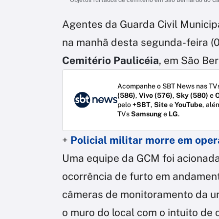
Agentes da Guarda Civil Munici
na manhã desta segunda-feira (
Cemitério Paulicéia
, em São Be
Acompanhe o SBT News nas TVs
(586)
,
Vivo (576)
,
Sky (580)
e
O
pelo
+SBT
,
Site
e
YouTube
, alé
TVs
Samsung
e
LG
.
+
Policial militar morre em ope
Uma equipe da GCM foi acionada,
ocorrência de furto em andament
câmeras de monitoramento da un
o muro do local com o intuito de