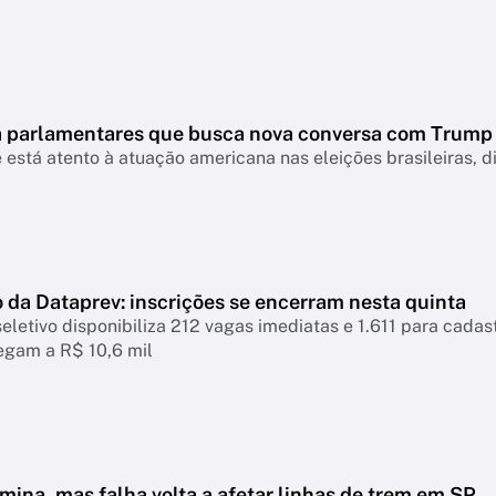
 a parlamentares que busca nova conversa com Trump
 está atento à atuação americana nas eleições brasileiras, d
 da Dataprev: inscrições se encerram nesta quinta
eletivo disponibiliza 212 vagas imediatas e 1.611 para cadastr
hegam a R$ 10,6 mil
mina, mas falha volta a afetar linhas de trem em SP