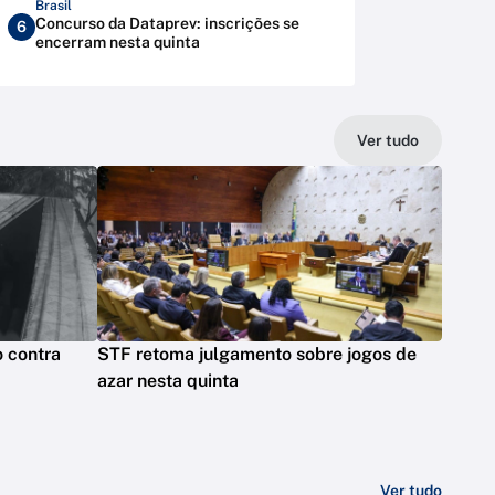
Brasil
Concurso da Dataprev: inscrições se
6
encerram nesta quinta
Ver tudo
o contra
STF retoma julgamento sobre jogos de
azar nesta quinta
Ver tudo