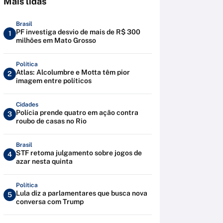
Mais lidas
Brasil
PF investiga desvio de mais de R$ 300
1
milhões em Mato Grosso
Política
Atlas: Alcolumbre e Motta têm pior
2
imagem entre políticos
Cidades
Polícia prende quatro em ação contra
3
roubo de casas no Rio
Brasil
STF retoma julgamento sobre jogos de
4
azar nesta quinta
Política
Lula diz a parlamentares que busca nova
5
conversa com Trump