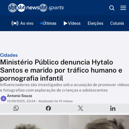
❮
voltar
Editorias
Ao vivo
Últimas
Vídeos
Eleições
Colunista
Cidades
Ministério Público denuncia Hytalo
Santos e marido por tráfico humano e
pornografia infantil
Influenciadores são investigados sob a acusação de promover vídeos
e fotografias com exploração de crianças e adolescentes
Antonio Souza
A
15/09/2025, 23:24
• Atualizado há 10 mêses