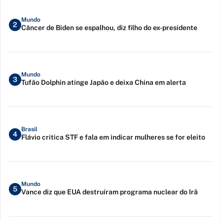
Mundo
2
Câncer de Biden se espalhou, diz filho do ex-presidente
Mundo
3
Tufão Dolphin atinge Japão e deixa China em alerta
Brasil
4
Flávio critica STF e fala em indicar mulheres se for eleito
Mundo
5
Vance diz que EUA destruíram programa nuclear do Irã