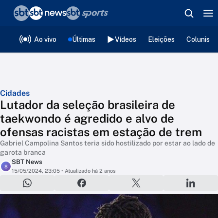
❮
voltar
Editorias
Ao vivo
Últimas
Vídeos
Eleições
Colunista
Cidades
Lutador da seleção brasileira de
taekwondo é agredido e alvo de
ofensas racistas em estação de trem
Gabriel Campolina Santos teria sido hostilizado por estar ao lado de
garota branca
SBT News
S
15/05/2024, 23:05
• Atualizado há 2 anos