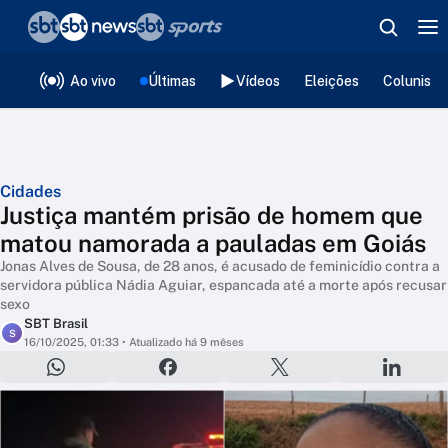
❮
voltar
Editorias
Ao vivo
Últimas
Vídeos
Eleições
Colunista
Cidades
Justiça mantém prisão de homem que
matou namorada a pauladas em Goiás
Jonas Alves de Sousa, de 28 anos, é acusado de feminicídio contra a
servidora pública Nádia Aguiar, espancada até a morte após recusar
sexo
SBT Brasil
S
16/10/2025, 01:33
• Atualizado há 9 mêses