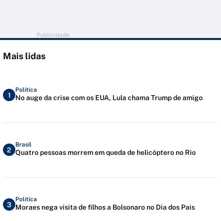
Publicidade
Mais lidas
Política
1
No auge da crise com os EUA, Lula chama Trump de amigo
Brasil
2
Quatro pessoas morrem em queda de helicóptero no Rio
Política
3
Moraes nega visita de filhos a Bolsonaro no Dia dos Pais