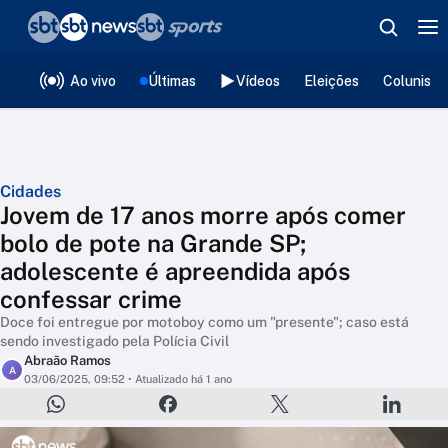
❮
voltar
Editorias
Ao vivo
Últimas
Vídeos
Eleições
Colunista
Cidades
Jovem de 17 anos morre após comer
bolo de pote na Grande SP;
adolescente é apreendida após
confessar crime
Doce foi entregue por motoboy como um "presente"; caso está
sendo investigado pela Polícia Civil
Abraão Ramos
A
03/06/2025, 09:52
• Atualizado há 1 ano