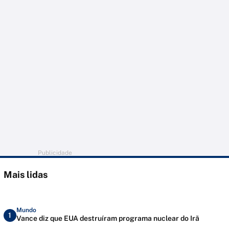
Publicidade
Mais lidas
Mundo
1
Vance diz que EUA destruíram programa nuclear do Irã