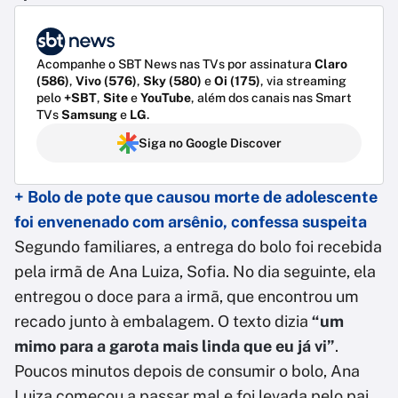
Acompanhe o SBT News nas TVs por assinatura
Claro
(586)
,
Vivo (576)
,
Sky (580)
e
Oi (175)
, via streaming
pelo
+SBT
,
Site
e
YouTube
, além dos canais nas Smart
TVs
Samsung
e
LG
.
Siga no Google Discover
+ Bolo de pote que causou morte de adolescente
foi envenenado com arsênio, confessa suspeita
Segundo familiares, a entrega do bolo foi recebida
pela irmã de Ana Luiza, Sofia. No dia seguinte, ela
entregou o doce para a irmã, que encontrou um
recado junto à embalagem. O texto dizia
“um
mimo para a garota mais linda que eu já vi”
.
Poucos minutos depois de consumir o bolo, Ana
Luiza começou a passar mal e foi levada pelo pai