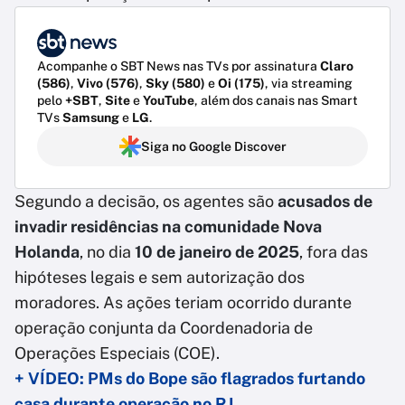
Acompanhe o SBT News nas TVs por assinatura
Claro
(586)
,
Vivo (576)
,
Sky (580)
e
Oi (175)
, via streaming
pelo
+SBT
,
Site
e
YouTube
, além dos canais nas Smart
TVs
Samsung
e
LG
.
Siga no Google Discover
Segundo a decisão, os agentes são
acusados de
invadir residências na comunidade Nova
Holanda
, no dia
10 de janeiro de 2025
, fora das
hipóteses legais e sem autorização dos
moradores. As ações teriam ocorrido durante
operação conjunta da Coordenadoria de
Operações Especiais (COE).
+ VÍDEO: PMs do Bope são flagrados furtando
casa durante operação no RJ