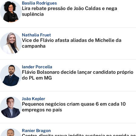
Basília Rodrigues
Lira rebate pressão de João Caldas e nega
suplência
Nathalia Fruet
Vice de Flávio afasta aliadas de Michelle da
campanha
Iander Porcella
Flávio Bolsonaro decide lançar candidato próprio
do PL em MG
João Kepler
Pequenos negócios criam quase 6 em cada 10
empregos no país
Ranier Bragon
Centro-direita crava inédita ausência na corrida ao