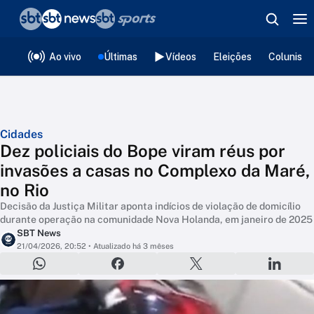
❮
voltar
Editorias
Ao vivo
Últimas
Vídeos
Eleições
Colunista
Cidades
Dez policiais do Bope viram réus por
invasões a casas no Complexo da Maré,
no Rio
Decisão da Justiça Militar aponta indícios de violação de domicílio
durante operação na comunidade Nova Holanda, em janeiro de 2025
SBT News
21/04/2026, 20:52
• Atualizado há 3 mêses