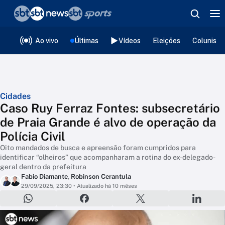
❮
voltar
Editorias
Ao vivo
Últimas
Vídeos
Eleições
Colunista
Cidades
Caso Ruy Ferraz Fontes: subsecretário
de Praia Grande é alvo de operação da
Polícia Civil
Oito mandados de busca e apreensão foram cumpridos para
identificar “olheiros” que acompanharam a rotina do ex-delegado-
geral dentro da prefeitura
Fabio Diamante
,
Robinson Cerantula
29/09/2025, 23:30
• Atualizado há 10 mêses