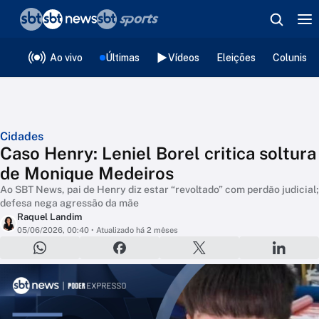
❮
voltar
Editorias
Ao vivo
Últimas
Vídeos
Eleições
Colunista
Cidades
Caso Henry: Leniel Borel critica soltura
de Monique Medeiros
Ao SBT News, pai de Henry diz estar “revoltado” com perdão judicial;
defesa nega agressão da mãe
Raquel Landim
05/06/2026, 00:40
• Atualizado há 2 mêses