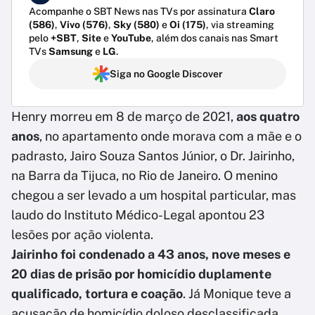
Acompanhe o SBT News nas TVs por assinatura
Claro
(586)
,
Vivo (576)
,
Sky (580)
e
Oi (175)
, via streaming
pelo
+SBT
,
Site
e
YouTube
, além dos canais nas Smart
TVs
Samsung
e
LG
.
Siga no Google Discover
Henry morreu em 8 de março de 2021,
aos quatro
anos
, no apartamento onde morava com a mãe e o
padrasto, Jairo Souza Santos Júnior, o Dr. Jairinho,
na Barra da Tijuca, no Rio de Janeiro. O menino
chegou a ser levado a um hospital particular, mas
laudo do Instituto Médico-Legal apontou 23
lesões por ação violenta.
Jairinho foi condenado a 43 anos, nove meses e
20 dias de prisão por homicídio duplamente
qualificado, tortura e coação
. Já Monique teve a
acusação de homicídio doloso desclassificada