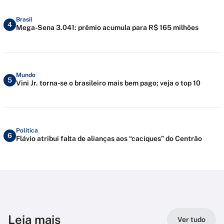
Brasil
4
Mega-Sena 3.041: prêmio acumula para R$ 165 milhões
Mundo
5
Vini Jr. torna-se o brasileiro mais bem pago; veja o top 10
Política
6
Flávio atribui falta de alianças aos “caciques” do Centrão
Leia mais
Ver tudo