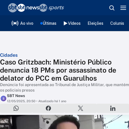
❮
voltar
Editorias
Ao vivo
Últimas
Vídeos
Eleições
Colunista
Cidades
Caso Gritzbach: Ministério Público
denuncia 18 PMs por assassinato de
delator do PCC em Guarulhos
Denúncia foi apresentada ao Tribunal de Justiça Militar, que mantém
os policiais presos
SBT News
S
12/05/2025, 20:50
• Atualizado há 1 ano