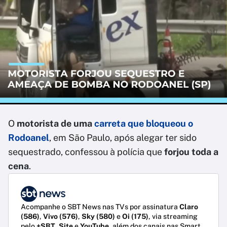
O
motorista de uma
carreta que bloqueou o
Rodoanel
, em São Paulo, após alegar ter sido
sequestrado, confessou à polícia que
forjou toda a
cena
.
Acompanhe o SBT News nas TVs por assinatura
Claro
(586)
,
Vivo (576)
,
Sky (580)
e
Oi (175)
, via streaming
pelo
+SBT
,
Site
e
YouTube
, além dos canais nas Smart