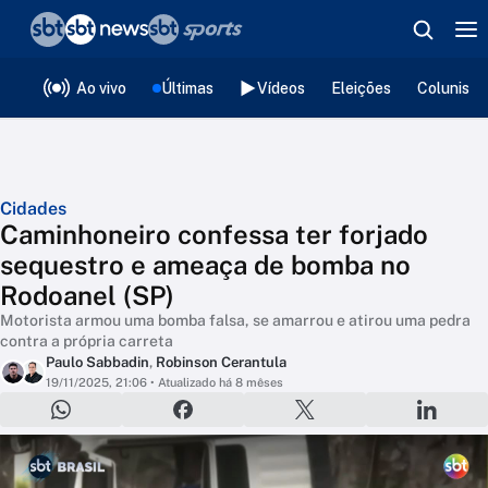
❮
voltar
Editorias
Ao vivo
Últimas
Vídeos
Eleições
Colunista
Cidades
Caminhoneiro confessa ter forjado
sequestro e ameaça de bomba no
Rodoanel (SP)
Motorista armou uma bomba falsa, se amarrou e atirou uma pedra
contra a própria carreta
Paulo Sabbadin
,
Robinson Cerantula
19/11/2025, 21:06
• Atualizado há 8 mêses