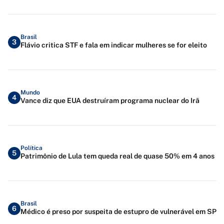
Brasil
3
Flávio critica STF e fala em indicar mulheres se for eleito
Mundo
4
Vance diz que EUA destruíram programa nuclear do Irã
Política
5
Patrimônio de Lula tem queda real de quase 50% em 4 anos
Brasil
6
Médico é preso por suspeita de estupro de vulnerável em SP