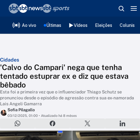
❮
voltar
Editorias
Ao vivo
Últimas
Vídeos
Eleições
Colunista
Cidades
'Calvo do Campari' nega que tenha
tentado estuprar ex e diz que estava
bêbado
Esta foi a primeira vez que o influenciador Thiago Schutz se
pronunciou desde o episódio de agressão contra sua ex-namorada
Lais Angeli Gamarra
Sofia Pilagallo
03/12/2025, 01:00
• Atualizado há 8 mêses