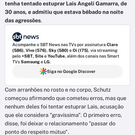
tenha tentado estuprar Lais Angeli Gamarra, de
30 anos, e admitiu que estava bêbado na noite
das agressões
.
Acompanhe o SBT News nas TVs por assinatura
Claro
(586)
,
Vivo (576)
,
Sky (580)
e
Oi (175)
, via streaming
pelo
+SBT
,
Site
e
YouTube
, além dos canais nas Smart
TVs
Samsung
e
LG
.
Siga no Google Discover
Com arranhões no rosto e no corpo, Schutz
começou afirmando que cometeu erros, mas que
nenhum deles foi tentar estuprar Lais, acusação
que ele considera "gravíssima". O primeiro erro,
disse, foi deixar o relacionamento "passar do
ponto do respeito mútuo".