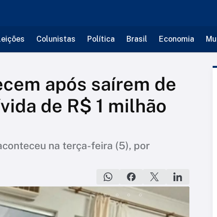
leições
Colunistas
Política
Brasil
Economia
Mu
cem após saírem de
ívida de R$ 1 milhão
conteceu na terça-feira (5), por