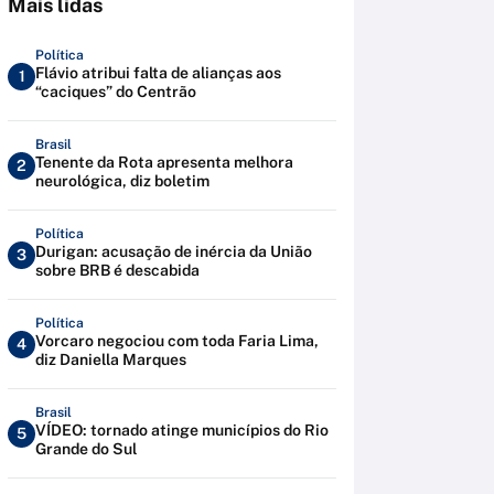
Mais lidas
Política
Flávio atribui falta de alianças aos
1
“caciques” do Centrão
Brasil
Tenente da Rota apresenta melhora
2
neurológica, diz boletim
Política
Durigan: acusação de inércia da União
3
sobre BRB é descabida
Política
Vorcaro negociou com toda Faria Lima,
4
diz Daniella Marques
Brasil
VÍDEO: tornado atinge municípios do Rio
5
Grande do Sul