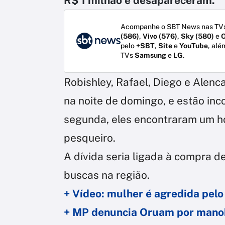
R$ 1 milhão e desapareceram.
Acompanhe o SBT News nas TVs
(586)
,
Vivo (576)
,
Sky (580)
e
O
pelo
+SBT
,
Site
e
YouTube
, alé
TVs
Samsung
e
LG
.
Robishley, Rafael, Diego e Alenc
na noite de domingo, e estão inc
segunda, eles encontraram um h
pesqueiro.
A dívida seria ligada à compra de
buscas na região.
+ Vídeo: mulher é agredida pelo
+ MP denuncia Oruam por manobr