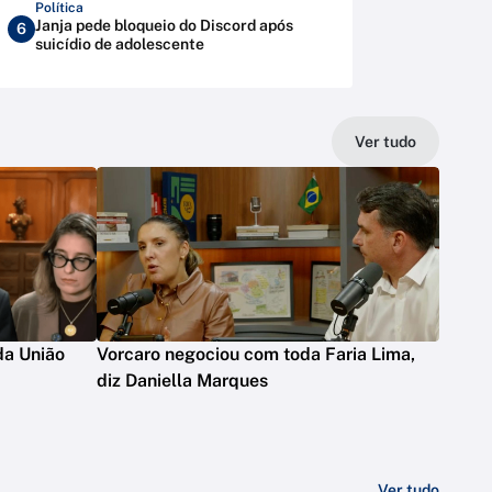
Política
Janja pede bloqueio do Discord após
6
suicídio de adolescente
Ver tudo
da União
Vorcaro negociou com toda Faria Lima,
diz Daniella Marques
Ver tudo