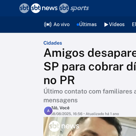
❮
voltar
Editorias
Ao vivo
Últimas
Vídeos
E
Cidades
Amigos desapare
SP para cobrar d
no PR
Último contato com familiares a
mensagens
Alô, Você
A
08/08/2025, 16:56
• Atualizado há 1 ano