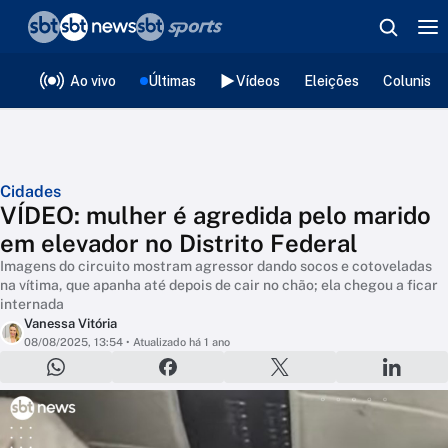
❮
voltar
Editorias
Ao vivo
Últimas
Vídeos
Eleições
Colunista
Cidades
VÍDEO: mulher é agredida pelo marido
em elevador no Distrito Federal
Imagens do circuito mostram agressor dando socos e cotoveladas
na vítima, que apanha até depois de cair no chão; ela chegou a ficar
internada
Vanessa Vitória
08/08/2025, 13:54
• Atualizado há 1 ano