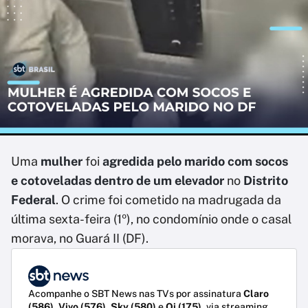
Uma
mulher
foi
agredida pelo marido com socos
e cotoveladas
dentro de um elevador
no
Distrito
Federal
. O crime foi cometido na madrugada da
última sexta-feira (1º), no condomínio onde o casal
morava, no Guará II (DF).
Acompanhe o SBT News nas TVs por assinatura
Claro
(586)
,
Vivo (576)
,
Sky (580)
e
Oi (175)
, via streaming