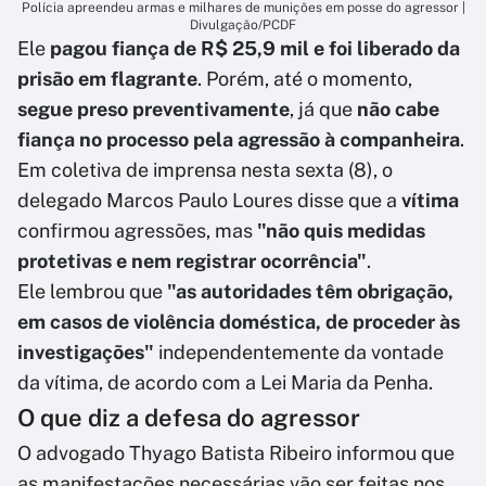
Polícia apreendeu armas e milhares de munições em posse do agressor |
Divulgação/PCDF
Ele
pagou fiança de R$ 25,9 mil e foi liberado da
prisão em flagrante
. Porém, até o momento,
segue preso preventivamente
, já que
não cabe
fiança no processo pela agressão à companheira
.
Em coletiva de imprensa nesta sexta (8), o
delegado Marcos Paulo Loures disse que a
vítima
confirmou agressões, mas
"não quis medidas
protetivas e nem registrar ocorrência"
.
Ele lembrou que
"as autoridades têm obrigação,
em casos de violência doméstica, de proceder às
investigações"
independentemente da vontade
da vítima, de acordo com a Lei Maria da Penha.
O que diz a defesa do agressor
O advogado Thyago Batista Ribeiro informou que
as manifestações necessárias vão ser feitas nos