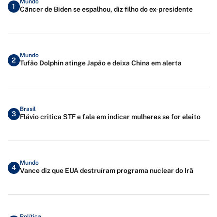
Mundo
1
Câncer de Biden se espalhou, diz filho do ex-presidente
Mundo
2
Tufão Dolphin atinge Japão e deixa China em alerta
Brasil
3
Flávio critica STF e fala em indicar mulheres se for eleito
Mundo
4
Vance diz que EUA destruíram programa nuclear do Irã
Política