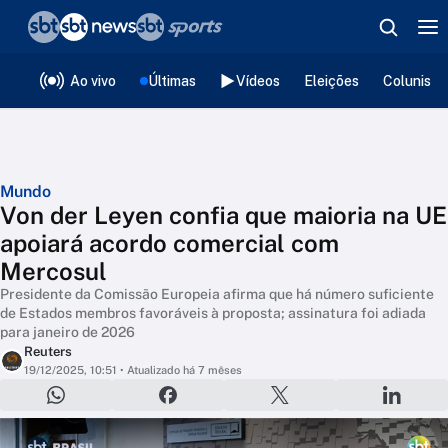
❮
voltar
Editorias
Ao vivo
Últimas
Vídeos
Eleições
Colunista
Mundo
Von der Leyen confia que maioria na UE
apoiará acordo comercial com
Mercosul
Presidente da Comissão Europeia afirma que há número suficiente
de Estados membros favoráveis à proposta; assinatura foi adiada
para janeiro de 2026
Reuters
19/12/2025, 10:51
• Atualizado há 7 mêses