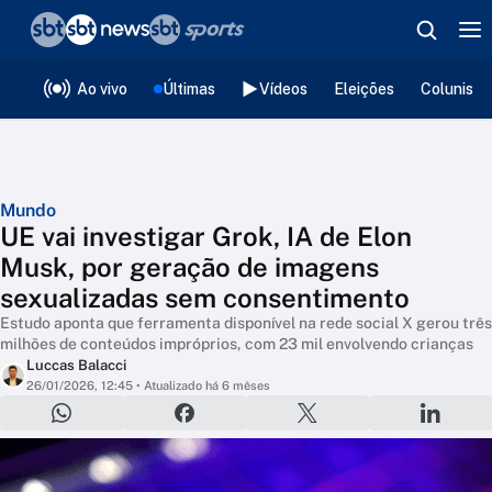
❮
voltar
Editorias
Ao vivo
Últimas
Vídeos
Eleições
Colunista
Mundo
UE vai investigar Grok, IA de Elon
Musk, por geração de imagens
sexualizadas sem consentimento
Estudo aponta que ferramenta disponível na rede social X gerou três
milhões de conteúdos impróprios, com 23 mil envolvendo crianças
Luccas Balacci
26/01/2026, 12:45
• Atualizado há 6 mêses