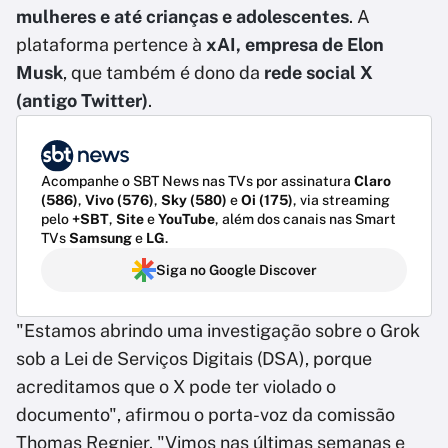
mulheres e até crianças e adolescentes
. A
plataforma pertence à
xAI, empresa de Elon
Musk
, que também é dono da
rede social X
(antigo Twitter)
.
Acompanhe o SBT News nas TVs por assinatura
Claro
(586)
,
Vivo (576)
,
Sky (580)
e
Oi (175)
, via streaming
pelo
+SBT
,
Site
e
YouTube
, além dos canais nas Smart
TVs
Samsung
e
LG
.
Siga no Google Discover
"Estamos abrindo uma investigação sobre o Grok
sob a Lei de Serviços Digitais (DSA), porque
acreditamos que o X pode ter violado o
documento", afirmou o porta-voz da comissão
Thomas Regnier. "Vimos nas últimas semanas e