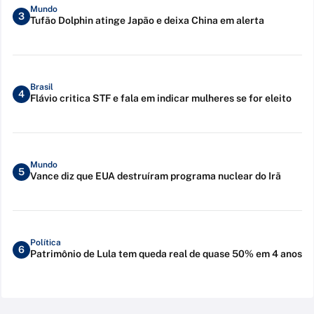
Mundo
3
Tufão Dolphin atinge Japão e deixa China em alerta
Brasil
4
Flávio critica STF e fala em indicar mulheres se for eleito
Mundo
5
Vance diz que EUA destruíram programa nuclear do Irã
Política
6
Patrimônio de Lula tem queda real de quase 50% em 4 anos