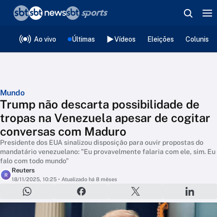
❮
voltar
Editorias
Ao vivo
Últimas
Vídeos
Eleições
Colunista
Mundo
Trump não descarta possibilidade de
tropas na Venezuela apesar de cogitar
conversas com Maduro
Presidente dos EUA sinalizou disposição para ouvir propostas do
mandatário venezuelano: "Eu provavelmente falaria com ele, sim. Eu
falo com todo mundo"
Reuters
R
18/11/2025, 10:25
• Atualizado há 8 mêses