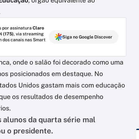
 Educação
, órgão equivalente ao
.
 por assinatura
Claro
i (175)
, via streaming
Siga no Google Discover
m dos canais nas Smart
nca, onde o salão foi decorado como uma
lunos posicionados em destaque. No
stados Unidos gastam mais com educação
s que os resultados de desempenho
ios.
 alunos da quarta série mal
u o presidente.