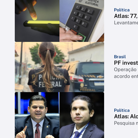
Política
Atlas: 7
Levantame
Brasil
PF inves
Operação 
acordo ent
Política
Atlas: Al
Pesquisa m