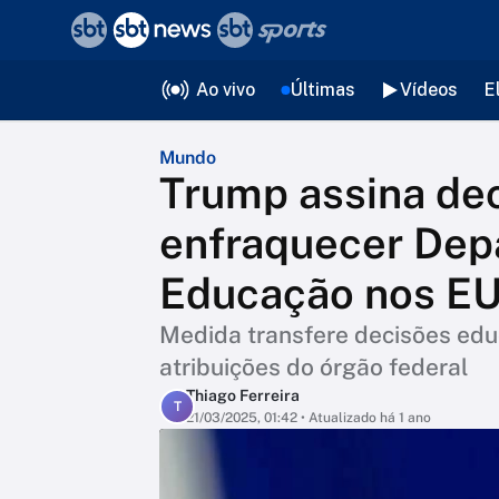
❮
voltar
Editorias
Ao vivo
Últimas
Vídeos
E
Mundo
Trump assina dec
enfraquecer Dep
Educação nos E
Medida transfere decisões edu
atribuições do órgão federal
Thiago Ferreira
T
21/03/2025, 01:42
• Atualizado há 1 ano