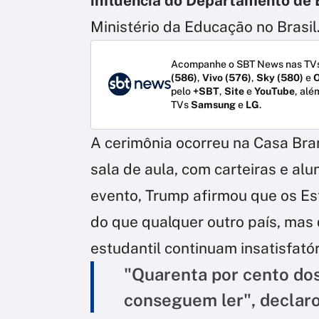
influência do Departamento de
Ministério da Educação no Brasil
Acompanhe o SBT News nas TVs
(586)
,
Vivo (576)
,
Sky (580)
e
O
pelo
+SBT
,
Site
e
YouTube
, alé
TVs
Samsung
e
LG
.
A cerimônia ocorreu na Casa Bra
sala de aula, com carteiras e a
evento, Trump afirmou que os E
do que qualquer outro país, ma
estudantil continuam insatisfatór
"Quarenta por cento dos
conseguem ler", declaro