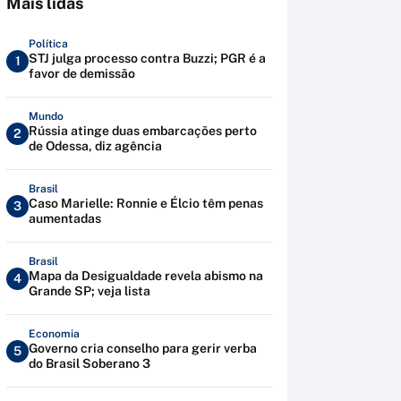
Mais lidas
Política
STJ julga processo contra Buzzi; PGR é a
1
favor de demissão
Mundo
Rússia atinge duas embarcações perto
2
de Odessa, diz agência
Brasil
Caso Marielle: Ronnie e Élcio têm penas
3
aumentadas
Brasil
Mapa da Desigualdade revela abismo na
4
Grande SP; veja lista
Economia
Governo cria conselho para gerir verba
5
do Brasil Soberano 3