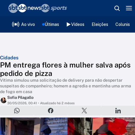
❮
voltar
Editorias
Ao vivo
Últimas
Vídeos
Eleições
Colunista
Cidades
PM entrega flores à mulher salva após
pedido de pizza
Vítima simulou uma solicitação de delivery para não despertar
suspeitas do companheiro; homem a agredia e mantinha uma arma
de fogo em casa
Sofia Pilagallo
30/05/2026, 00:41
• Atualizado há 2 mêses