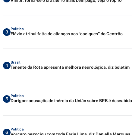
Vini Jr. torna-se o brasileiro mais bem pago; veja o top 10
Política
3
Flávio atribui falta de alianças aos “caciques” do Centrão
Brasil
4
Tenente da Rota apresenta melhora neurológica, diz boletim
Política
5
Durigan: acusação de inércia da União sobre BRB é descabida
Política
6
Vorcaro negociou com toda Faria Lima, diz Daniella Marques