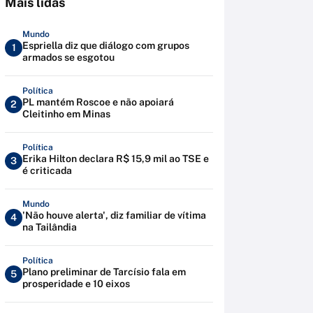
Mais lidas
Mundo
Espriella diz que diálogo com grupos
1
armados se esgotou
Política
PL mantém Roscoe e não apoiará
2
Cleitinho em Minas
Política
Erika Hilton declara R$ 15,9 mil ao TSE e
3
é criticada
Mundo
'Não houve alerta', diz familiar de vítima
4
na Tailândia
Política
Plano preliminar de Tarcísio fala em
5
prosperidade e 10 eixos