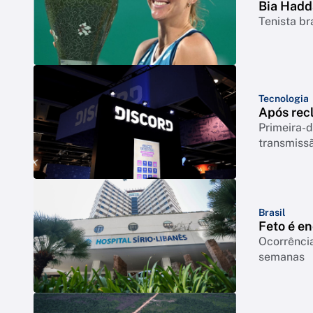
Bia Hadd
Tenista br
Tecnologia
Após rec
Primeira-d
transmiss
Brasil
Feto é e
Ocorrência
semanas