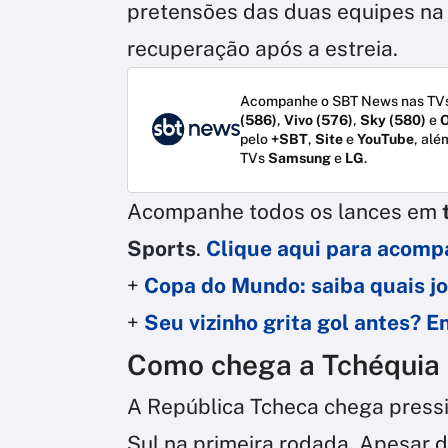
pretensões das duas equipes na
recuperação após a estreia.
Acompanhe o SBT News nas TVs
(586)
,
Vivo (576)
,
Sky (580)
e
O
pelo
+SBT
,
Site
e
YouTube
, alé
TVs
Samsung
e
LG
.
Acompanhe todos os lances em
Sports
.
Clique aqui para acomp
+
Copa do Mundo: saiba quais jo
+
Seu vizinho grita gol antes? 
Como chega a Tchéquia
A República Tcheca chega pressi
Sul na primeira rodada. Apesar 