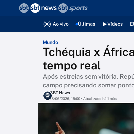
❮
voltar
Editorias
Ao vivo
Últimas
Vídeos
E
Mundo
Tchéquia x África
tempo real
Após estreias sem vitória, Rep
campo precisando somar ponto
SBT News
18/06/2026, 15:00
• Atualizado há 1 mês