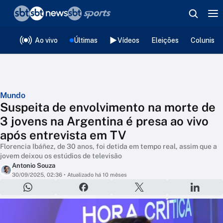
❮
voltar
Editorias
Ao vivo
Últimas
Vídeos
Eleições
Colunista
Mundo
Suspeita de envolvimento na morte de
3 jovens na Argentina é presa ao vivo
após entrevista em TV
Florencia Ibáñez, de 30 anos, foi detida em tempo real, assim que a
jovem deixou os estúdios de televisão
Antonio Souza
30/09/2025, 02:36
• Atualizado há 10 mêses