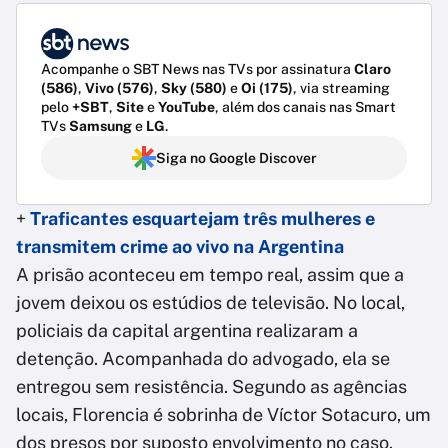
Acompanhe o SBT News nas TVs por assinatura
Claro
(586)
,
Vivo (576)
,
Sky (580)
e
Oi (175)
, via streaming
pelo
+SBT
,
Site
e
YouTube
, além dos canais nas Smart
TVs
Samsung
e
LG
.
Siga no Google Discover
+
Traficantes esquartejam três mulheres e
transmitem crime ao vivo na Argentina
A prisão aconteceu em tempo real, assim que a
jovem deixou os estúdios de televisão. No local,
policiais da capital argentina realizaram a
detenção. Acompanhada do advogado, ela se
entregou sem resistência. Segundo as agências
locais, Florencia é sobrinha de Víctor Sotacuro, um
dos presos por suposto envolvimento no caso.