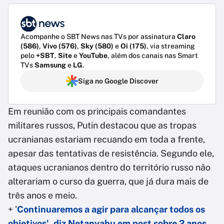
Acompanhe o SBT News nas TVs por assinatura
Claro
(586)
,
Vivo (576)
,
Sky (580)
e
Oi (175)
, via streaming
pelo
+SBT
,
Site
e
YouTube
, além dos canais nas Smart
TVs
Samsung
e
LG
.
Siga no Google Discover
Em reunião com os principais comandantes
militares russos, Putin destacou que as tropas
ucranianas estariam recuando em toda a frente,
apesar das tentativas de resistência. Segundo ele,
ataques ucranianos dentro do território russo não
alterariam o curso da guerra, que já dura mais de
três anos e meio.
+ '
Continuaremos a agir para alcançar todos os
objetivos', diz Netanyahu em post sobre 2 anos