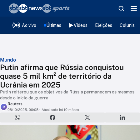
❮
voltar
Editorias
Ao vivo
Últimas
Vídeos
Eleições
Colunista
Mundo
Putin afirma que Rússia conquistou
quase 5 mil km² de território da
Ucrânia em 2025
Putin reiterou que os objetivos da Rússia permanecem os mesmos
desde o início da guerra
Reuters
R
08/10/2025, 00:05
• Atualizado há 10 mêses