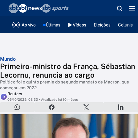
❮
voltar
Editorias
Ao vivo
Últimas
Vídeos
Eleições
Colunista
Mundo
Primeiro-ministro da França, Sébastian
Lecornu, renuncia ao cargo
Político foi o quinto premiê do segundo mandato de Macron, que
começou em 2022
Reuters
R
06/10/2025, 08:33
• Atualizado há 10 mêses