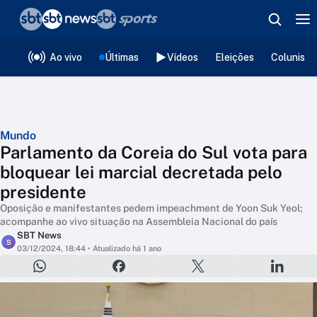
❮
voltar
Editorias
Ao vivo
Últimas
Vídeos
Eleições
Colunista
Mundo
Parlamento da Coreia do Sul vota para
bloquear lei marcial decretada pelo
presidente
Oposição e manifestantes pedem impeachment de Yoon Suk Yeol;
acompanhe ao vivo situação na Assembleia Nacional do país
SBT News
S
03/12/2024, 18:44
• Atualizado há 1 ano