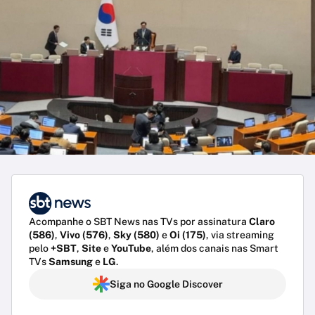
Acompanhe o SBT News nas TVs por assinatura
Claro
(586)
,
Vivo (576)
,
Sky (580)
e
Oi (175)
, via streaming
pelo
+SBT
,
Site
e
YouTube
, além dos canais nas Smart
TVs
Samsung
e
LG
.
Siga no Google Discover