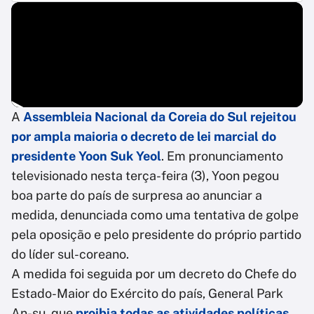
A
Assembleia Nacional da Coreia do Sul
rejeitou
por ampla maioria
o decreto de lei marcial do
presidente Yoon Suk Yeol
. Em pronunciamento
televisionado nesta terça-feira (3), Yoon pegou
boa parte do país de surpresa ao anunciar a
medida, denunciada como uma tentativa de golpe
pela oposição e pelo presidente do próprio partido
do líder sul-coreano.
A medida foi seguida por um decreto do Chefe do
Estado-Maior do Exército do país, General Park
An-su, que
proibia todas as atividades políticas,