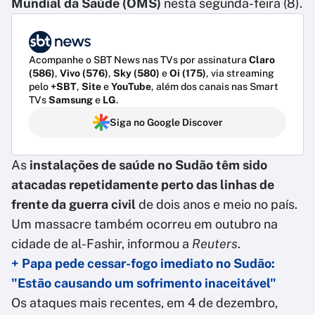
Mundial da Saúde (OMS)
nesta segunda-feira (8).
Acompanhe o SBT News nas TVs por assinatura
Claro
(586)
,
Vivo (576)
,
Sky (580)
e
Oi (175)
, via streaming
pelo
+SBT
,
Site
e
YouTube
, além dos canais nas Smart
TVs
Samsung
e
LG
.
Siga no Google Discover
As
instalações de saúde no Sudão têm sido
atacadas repetidamente perto das linhas de
frente da guerra civil
de dois anos e meio no país.
Um massacre também ocorreu em outubro na
cidade de al-Fashir, informou a
Reuters
.
+ Papa pede cessar-fogo imediato no Sudão:
"Estão causando um sofrimento inaceitável"
Os ataques mais recentes, em 4 de dezembro,