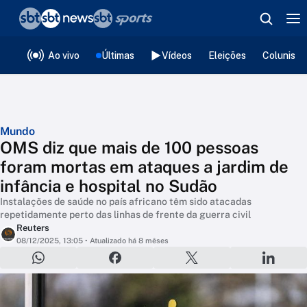
❮
voltar
Editorias
Ao vivo
Últimas
Vídeos
Eleições
Colunista
Mundo
OMS diz que mais de 100 pessoas
foram mortas em ataques a jardim de
infância e hospital no Sudão
Instalações de saúde no país africano têm sido atacadas
repetidamente perto das linhas de frente da guerra civil
Reuters
08/12/2025, 13:05
• Atualizado há 8 mêses