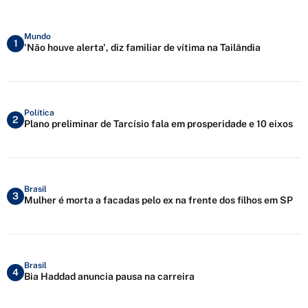
Mundo
1
'Não houve alerta', diz familiar de vítima na Tailândia
Política
2
Plano preliminar de Tarcísio fala em prosperidade e 10 eixos
Brasil
3
Mulher é morta a facadas pelo ex na frente dos filhos em SP
Brasil
4
Bia Haddad anuncia pausa na carreira