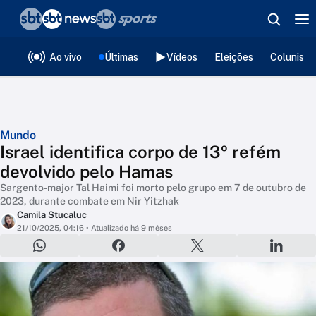
❮
voltar
Editorias
Ao vivo
Últimas
Vídeos
Eleições
Colunista
Mundo
Israel identifica corpo de 13º refém
devolvido pelo Hamas
Sargento-major Tal Haimi foi morto pelo grupo em 7 de outubro de
2023, durante combate em Nir Yitzhak
Camila Stucaluc
21/10/2025, 04:16
• Atualizado há 9 mêses