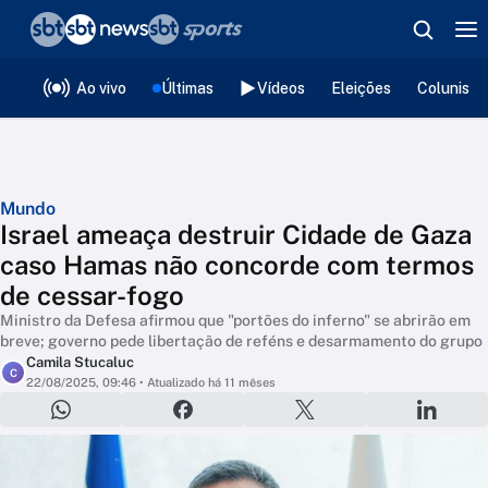
❮
voltar
Editorias
Ao vivo
Últimas
Vídeos
Eleições
Colunista
Mundo
Israel ameaça destruir Cidade de Gaza
caso Hamas não concorde com termos
de cessar-fogo
Ministro da Defesa afirmou que "portões do inferno" se abrirão em
breve; governo pede libertação de reféns e desarmamento do grupo
Camila Stucaluc
C
22/08/2025, 09:46
• Atualizado há 11 mêses