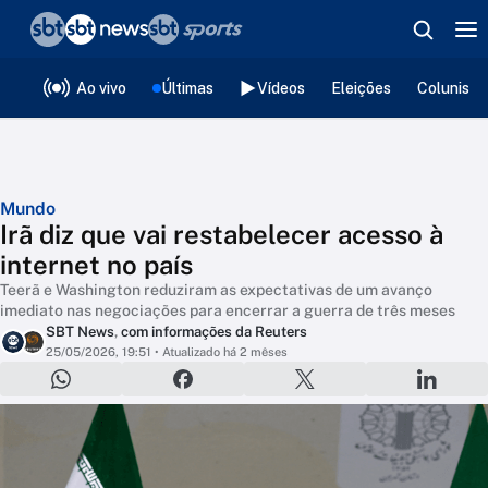
❮
voltar
Editorias
Ao vivo
Últimas
Vídeos
Eleições
Colunista
Mundo
Irã diz que vai restabelecer acesso à
internet no país
Teerã e Washington reduziram as expectativas de um avanço
imediato nas negociações para encerrar a guerra de três meses
SBT News
,
com informações da Reuters
25/05/2026, 19:51
• Atualizado há 2 mêses