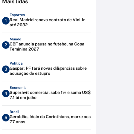
Mais lidas
Esportes
Real Madrid renova contrato de Vini Jr.
1
até 2032
Mundo
CBF anuncia pausa no futebol na Copa
2
Feminina 2027
Política
Gaspar: PF fará novas diligências sobre
3
acusação de estupro
Economia
Superávit comercial sobe 1% e soma US$
4
7,1 bi em julho
Brasil
Geraldão, ídolo do Corinthians, morre aos
5
77 anos