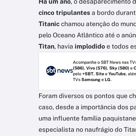
Há um ano
, o desaparecimento 
cinco tripulantes
a bordo duran
Titanic
chamou atenção do mundo
pelo Oceano Atlântico até o anún
Titan
, havia
implodido
e todos e
Acompanhe o SBT News nas TVs
(586)
,
Vivo (576)
,
Sky (580)
e
O
pelo
+SBT
,
Site
e
YouTube
, alé
TVs
Samsung
e
LG
.
Foram diversos os pontos que c
caso, desde a importância dos p
uma influente família paquistanes
especialista no naufrágio do Tita