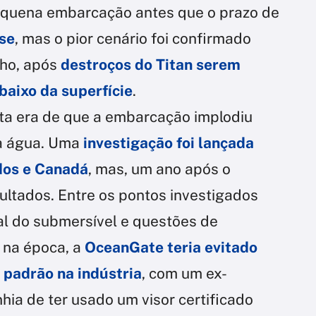
equena embarcação antes que o prazo de
se
, mas o pior cenário foi confirmado
nho, após
destroços do Titan serem
aixo da superfície
.
ita era de que a embarcação implodiu
da água. Uma
investigação foi lançada
dos e Canadá
, mas, um ano após o
sultados. Entre os pontos investigados
al do submersível e questões de
 na época, a
OceanGate teria evitado
 padrão na indústria
, com um ex-
ia de ter usado um visor certificado