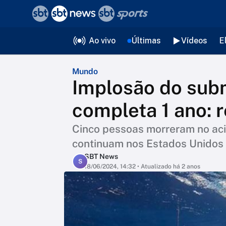
❮
voltar
Editorias
Ao vivo
Últimas
Vídeos
E
Mundo
Implosão do subm
completa 1 ano: 
Cinco pessoas morreram no aci
continuam nos Estados Unidos
SBT News
S
18/06/2024, 14:32
• Atualizado há 2 anos