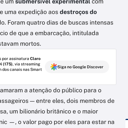
de um
submersível experimental
com
te uma expedição aos
destroços do
. Foram quatro dias de buscas intensas
cio de que a embarcação, intitulada
stavam mortos.
 por assinatura
Claro
i (175)
, via streaming
Siga no Google Discover
m dos canais nas Smart
hamaram a atenção do público para o
assageiros — entre eles, dois membros de
a, um bilionário britânico e o maior
nic —, o valor pago por eles para estar na