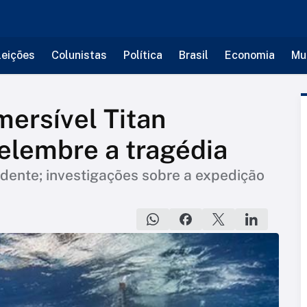
leições
Colunistas
Política
Brasil
Economia
Mu
ersível Titan
relembre a tragédia
dente; investigações sobre a expedição